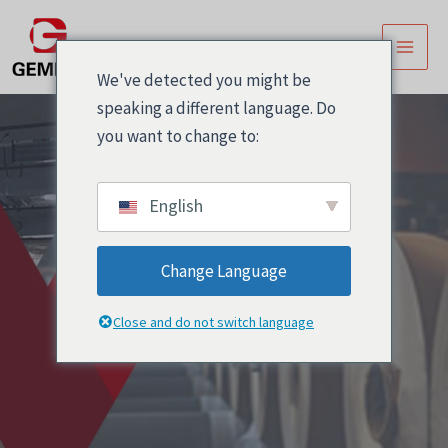
跳
主
至
菜
内
We've detected you might be
容
单
speaking a different language. Do
you want to change to:
English
Change Language
BS5609 labels
Close and do not switch language