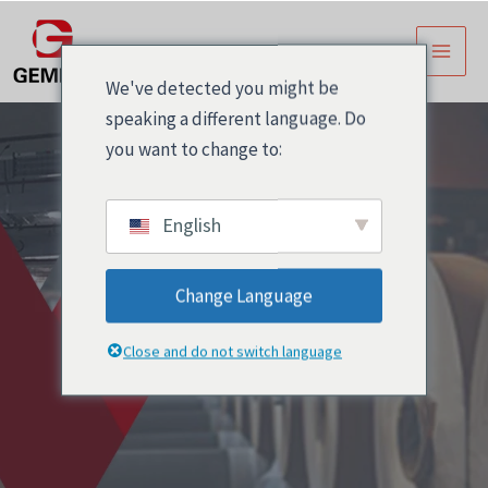
跳
主
至
菜
内
We've detected you might be
容
单
speaking a different language. Do
you want to change to:
English
Change Language
custom food
Close and do not switch language
packaging labels