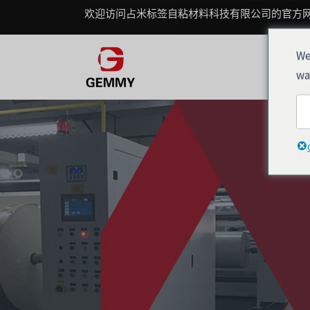
跳
欢迎访问占米标签自粘材料科技有限公司的官方
至
内
We
容
wa