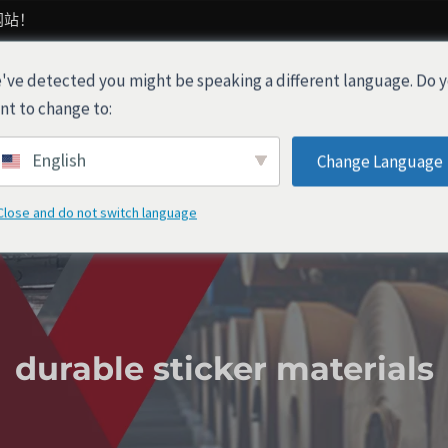
网站！
've detected you might be speaking a different language. Do 
产品
关于我们
行业解决方案
nt to change to:
English
Change Language
Close and do not switch language
durable sticker materials