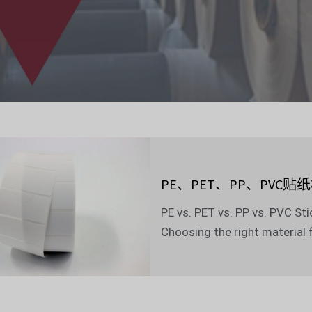
PE、PET、PP、PV
PE vs. PET vs. PP vs. PVC Sti
Choosing the right material f