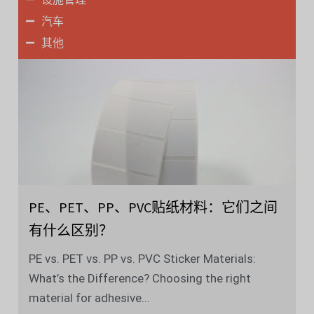
汽车
其他
PE、PET、PP、PVC贴纸材料：它们之间
有什么区别？
PE vs. PET vs. PP vs. PVC Sticker Materials:
What’s the Difference? Choosing the right
material for adhesive...