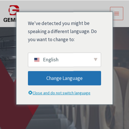
跳
主
至
菜
内
We've detected you might be
容
单
speaking a different language. Do
you want to change to:
English
Change Language
high-clarity
Close and do not switch language
adhesive films