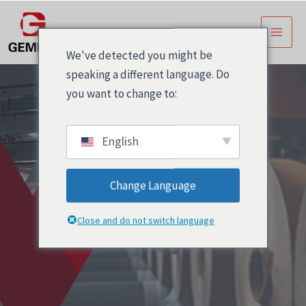
跳
主
至
菜
内
We've detected you might be
容
单
speaking a different language. Do
you want to change to:
English
Change Language
PE
Close and do not switch language