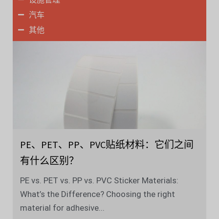
汽车
其他
PE、PET、PP、PVC贴纸材料：它们之间
有什么区别？
PE vs. PET vs. PP vs. PVC Sticker Materials:
What’s the Difference? Choosing the right
material for adhesive...