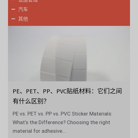
汽车
其他
PE、PET、PP、PVC贴纸材料：它们之间
有什么区别？
PE vs. PET vs. PP vs. PVC Sticker Materials:
What’s the Difference? Choosing the right
material for adhesive...