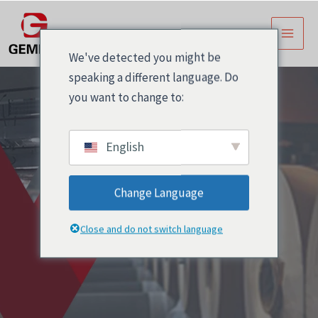
跳
主
至
菜
内
We've detected you might be
容
单
speaking a different language. Do
you want to change to:
English
Change Language
PET标签
Close and do not switch language