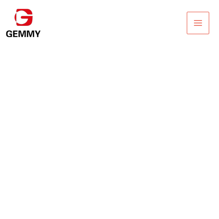
跳
主
至
菜
内
容
单