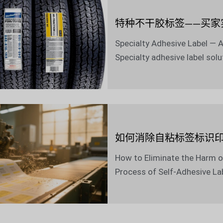
特种不干胶标签——买家
Specialty Adhesive Label — A
Specialty adhesive label solut
如何消除自粘标签标识
How to Eliminate the Harm of 
Process of Self-Adhesive Lab