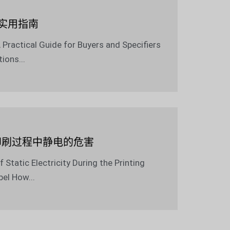
实用指南
 Practical Guide for Buyers and Specifiers
ions...
印刷过程中静电的危害
Static Electricity During the Printing
el How...