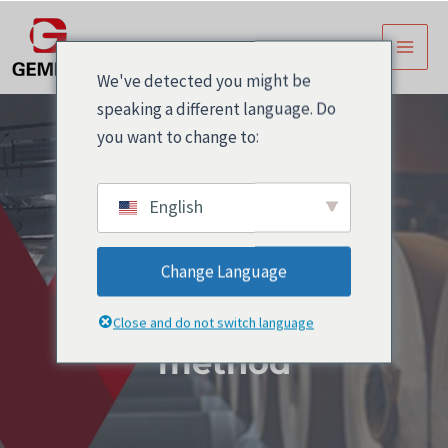
跳
主
至
菜
内
We've detected you might be
容
单
speaking a different language. Do
you want to change to:
English
storage self
Change Language
adhesive label
Close and do not switch language
method