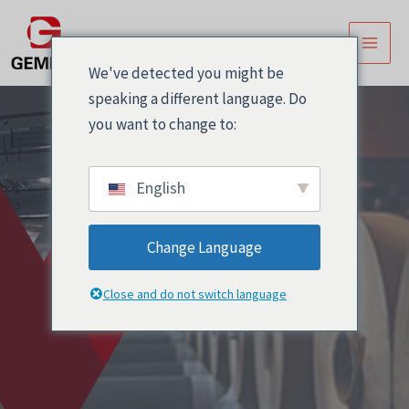
跳
主
至
菜
内
We've detected you might be
容
单
speaking a different language. Do
you want to change to:
English
Change Language
tamper evident
Close and do not switch language
label