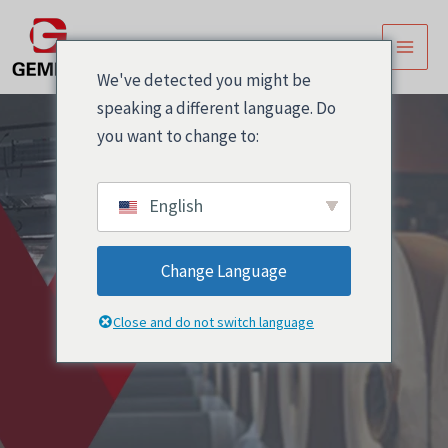
跳
主
至
菜
内
We've detected you might be
容
单
speaking a different language. Do
you want to change to:
English
Change Language
UV-Resistant-
Close and do not switch language
BS5609 Labels