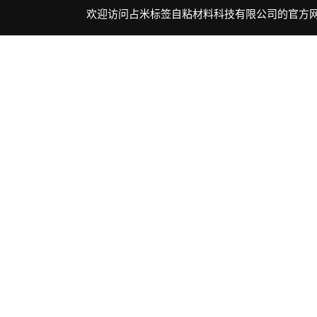
跳
欢迎访问占米标签自粘材料科技有限公司的官方
至
内
容