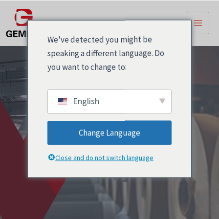
跳
主
至
菜
内
We've detected you might be
容
单
speaking a different language. Do
you want to change to:
English
Change Language
Eco-Friendly
Close and do not switch language
Removable Labels