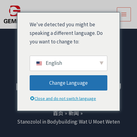
跳
Post
主
至
navigation
菜
内
We've detected you might be
容
单
speaking a different language. Do
you want to change to:
English
Stanozolol in
Change Language
Bodybuilding: Wat U
Moet Weten
Close and do not switch language
首页
新闻
Stanozolol in Bodybuilding: Wat U Moet Weten